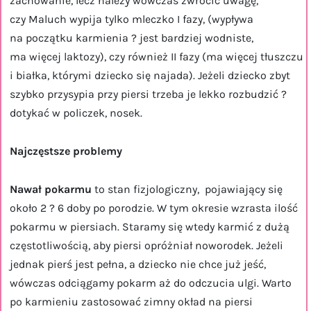
zachowanie, lecz należy wówczas zwrócić uwagę,
czy Maluch wypija tylko mleczko I fazy, (wypływa
na początku karmienia ? jest bardziej wodniste,
ma więcej laktozy), czy również II fazy (ma więcej tłuszczu
i białka, którymi dziecko się najada). Jeżeli dziecko zbyt
szybko przysypia przy piersi trzeba je lekko rozbudzić ?
dotykać w policzek, nosek.
Najczęstsze problemy
Nawał pokarmu
to stan fizjologiczny, pojawiający się
około 2 ? 6 doby po porodzie. W tym okresie wzrasta ilość
pokarmu w piersiach. Staramy się wtedy karmić z dużą
częstotliwością, aby piersi opróżniał noworodek. Jeżeli
jednak pierś jest pełna, a dziecko nie chce już jeść,
wówczas odciągamy pokarm aż do odczucia ulgi. Warto
po karmieniu zastosować zimny okład na piersi