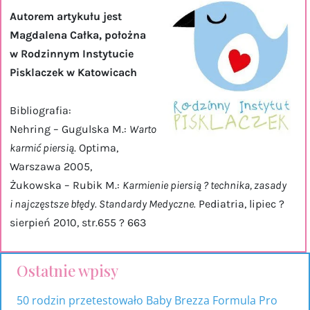
Autorem artykułu jest
Magdalena Ca
łka, położna
w Rodzinnym Instytucie
Pisklaczek w Katowicach
Bibliografia:
Nehring – Gugulska M.:
Warto
karmić piersią
. Optima,
Warszawa 2005,
Żukowska – Rubik M.:
Karmienie piersią ? technika, zasady
i najczęstsze błędy. Standardy Medyczne.
Pediatria, lipiec ?
sierpień 2010, str.655 ? 663
Ostatnie wpisy
17
53
318
9
81
15
produktów
produkty
produktów
produktów
produktów
produktów
50 rodzin przetestowało Baby Brezza Formula Pro