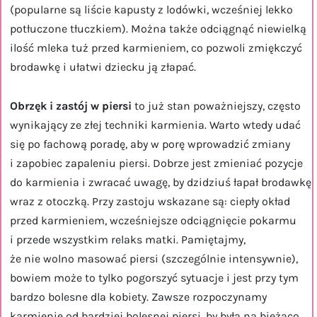
(popularne są liście kapusty z lodówki, wcześniej lekko
potłuczone tłuczkiem). Można także odciągnąć niewielką
ilość mleka tuż przed karmieniem, co pozwoli zmiękczyć
brodawkę i ułatwi dziecku ją złapać.
Obrzęk i zastój w piersi
to już stan poważniejszy, często
wynikający ze złej techniki karmienia. Warto wtedy udać
się po fachową poradę, aby w porę wprowadzić zmiany
i zapobiec zapaleniu piersi. Dobrze jest zmieniać pozycje
do karmienia i zwracać uwagę, by dzidziuś łapał brodawkę
wraz z otoczką. Przy zastoju wskazane są: ciepły okład
przed karmieniem, wcześniejsze odciągnięcie pokarmu
i przede wszystkim relaks matki. Pamiętajmy,
że nie wolno masować piersi (szczególnie intensywnie),
bowiem może to tylko pogorszyć sytuacje i jest przy tym
bardzo bolesne dla kobiety. Zawsze rozpoczynamy
karmienie od bardziej bolesnej piersi, by była na bieżąco