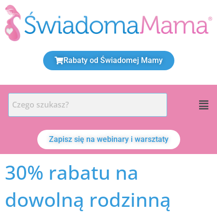
Przejdź
do
treści
Rabaty od Świadomej Mamy
Men
Zapisz się na webinary i warsztaty
30% rabatu na
dowolną rodzinną