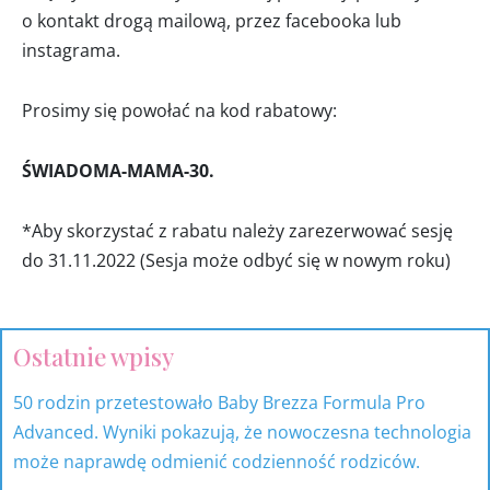
o kontakt drogą mailową, przez facebooka lub
instagrama.
Prosimy się powołać na kod rabatowy:
ŚWIADOMA-MAMA-30.
*Aby skorzystać z rabatu należy zarezerwować sesję
do 31.11.2022
(Sesja może odbyć się w nowym roku)
Ostatnie wpisy
17
53
318
9
81
15
produktów
produkty
produktów
produktów
produktów
produktów
50 rodzin przetestowało Baby Brezza Formula Pro
Advanced. Wyniki pokazują, że nowoczesna technologia
może naprawdę odmienić codzienność rodziców.