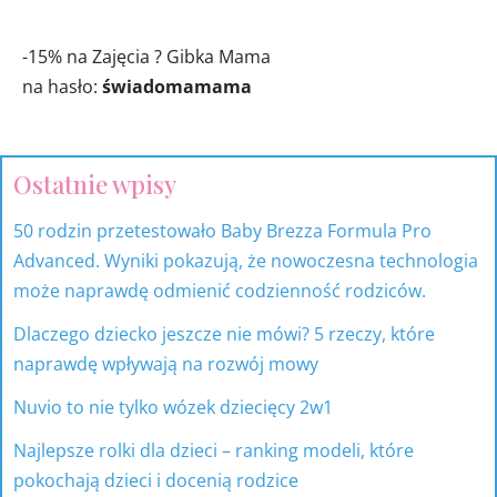
-15% na Zajęcia ? Gibka Mama
na hasło:
świadomamama
Ostatnie wpisy
17
53
318
9
81
15
produktów
produkty
produktów
produktów
produktów
produktów
50 rodzin przetestowało Baby Brezza Formula Pro
Advanced. Wyniki pokazują, że nowoczesna technologia
może naprawdę odmienić codzienność rodziców.
Dlaczego dziecko jeszcze nie mówi? 5 rzeczy, które
naprawdę wpływają na rozwój mowy
Nuvio to nie tylko wózek dziecięcy 2w1
Najlepsze rolki dla dzieci – ranking modeli, które
pokochają dzieci i docenią rodzice