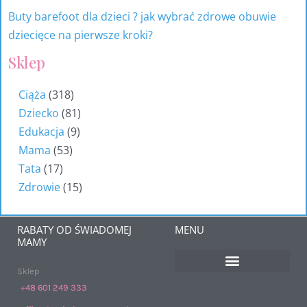
Buty barefoot dla dzieci ? jak wybrać zdrowe obuwie
dziecięce na pierwsze kroki?
Sklep
Ciąża
318
Dziecko
81
Edukacja
9
Mama
53
Tata
17
Zdrowie
15
RABATY OD ŚWIADOMEJ
MENU
MAMY
Sklep
+48 601 249 333