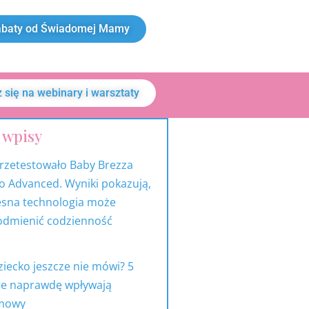
baty od Świadomej Mamy
 się na webinary i warsztaty
 wpisy
7
53
318
9
81
15
roduktów
produkty
produktów
produktów
produktów
produktów
przetestowało Baby Brezza
o Advanced. Wyniki pokazują,
sna technologia może
dmienić codzienność
iecko jeszcze nie mówi? 5
óre naprawdę wpływają
 mowy