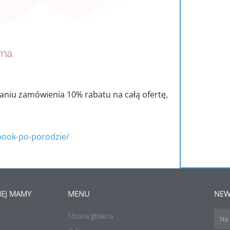
daniu zamówienia 10% rabatu na całą ofertę,
book-po-porodzie/
EJ MAMY
MENU
NEW
Strona główna
Imię