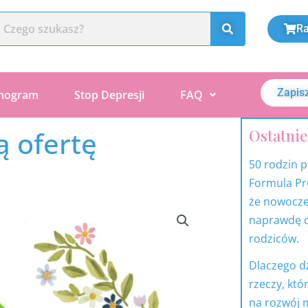
Ra
Zapisz
nogram
Stop Depresji
FAQ
ą ofertę
Ostatnie
1
p
50 rodzin 
Formula Pr
że nowocze
naprawdę o
rodziców.
Dlaczego dz
rzeczy, kt
na rozwój