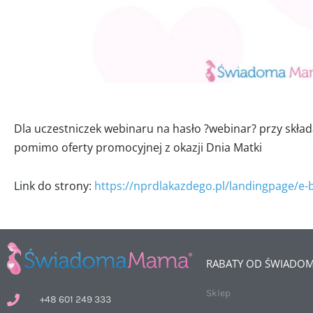
Dla uczestniczek webinaru na hasło ?webinar? przy skła
pomimo oferty promocyjnej z okazji Dnia Matki
Link do strony:
https://nprdlakazdego.pl/landingpage/e-
RABATY OD ŚWIADOM
Sklep
+48 601 249 333