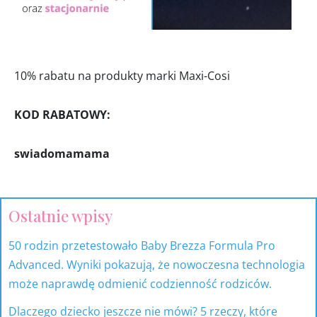
10% rabatu na produkty marki Maxi-Cosi
KOD RABATOWY:
swiadomamama
Ostatnie wpisy
17
53
318
9
81
15
produktów
produkty
produktów
produktów
produktów
produktów
50 rodzin przetestowało Baby Brezza Formula Pro
Advanced. Wyniki pokazują, że nowoczesna technologia
może naprawdę odmienić codzienność rodziców.
Dlaczego dziecko jeszcze nie mówi? 5 rzeczy, które