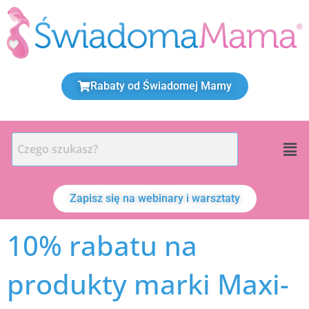
Przejdź
do
treści
Rabaty od Świadomej Mamy
Men
Zapisz się na webinary i warsztaty
10% rabatu na
produkty marki Maxi-