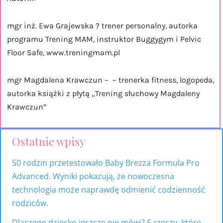
mgr inż. Ewa Grajewska ? trener personalny, autorka
programu Trening MAM, instruktor Buggygym i Pelvic
Floor Safe, www.treningmam.pl
mgr Magdalena Krawczun – – trenerka fitness, logopeda,
autorka książki z płytą „Trening słuchowy Magdaleny
Krawczun”
Ostatnie wpisy
17
53
318
9
81
15
produktów
produkty
produktów
produktów
produktów
produktów
50 rodzin przetestowało Baby Brezza Formula Pro
Advanced. Wyniki pokazują, że nowoczesna
technologia może naprawdę odmienić codzienność
rodziców.
Dlaczego dziecko jeszcze nie mówi? 5 rzeczy, które